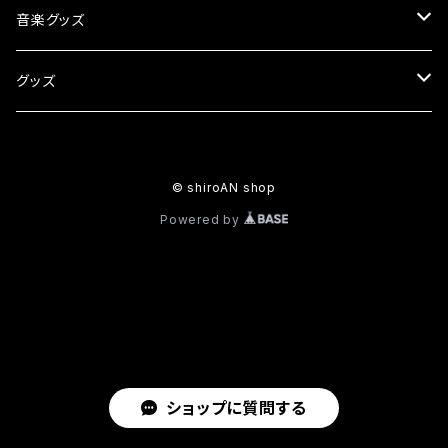
Tシャツ
音楽グッズ
パーカー
CD
グッズ
ロングTシャツ
カセットテープ
タペストリー
© shiroAN shop
飲むあんこ
Powered by
アクリルスタンド
クリアファイル
マグカップ
ショップに質問する