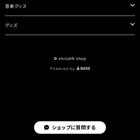
Tシャツ
音楽グッズ
パーカー
CD
グッズ
ロングTシャツ
カセットテープ
タペストリー
© shiroAN shop
飲むあんこ
Powered by
アクリルスタンド
クリアファイル
マグカップ
ショップに質問する